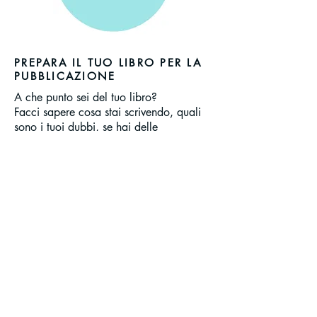
PREPARA IL TUO LIBRO PER LA
PUBBLICAZIONE
A che punto sei del tuo libro?
Facci sapere cosa stai scrivendo, quali
sono i tuoi dubbi, se hai delle
insicurezze che ti stanno frenando e
soprattutto raccontaci quali sono i tuoi
obiettivi e troveremo il percorso più
adatto a te!
Inizia Il Tuo Editing!
Scopri i Nostri Servizi!
Termini e Condizioni
|