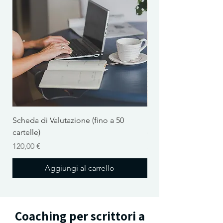
Scheda di Valutazione (fino a 50
Scheda di Valutazione
cartelle)
cartelle)
Prezzo
Prezzo
120,00 €
320,00 €
Aggiungi al carrello
Coaching per scrittori a