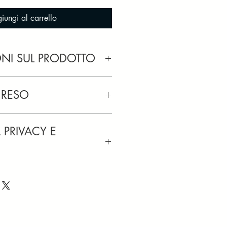
iungi al carrello
NI SUL PRODOTTO
one è uno strumento prezioso per 
era per presentarla al meglio al 
I RESO
rvato a testi lunghi massimo 120 
personalizzati, non sono previsti 
sto.
 PRIVACY E
 testo lungo da 121 a 200 
cartelle 
i informazioni su Termini e 
dicato
a questa lunghezza.
o.
zza superiori è necessario richiedere 
ce la 
massima riservatezza sui 
entro 30 giorni.
iali inviati dai clienti. I testi saranno 
usivamente dal consulente editoriale 
e del servizio: 
nno mai condivisi con terze parti.
dine e il pagamento;
impiegata l’assistenza di strumenti 
mail con un pdf da scaricare;