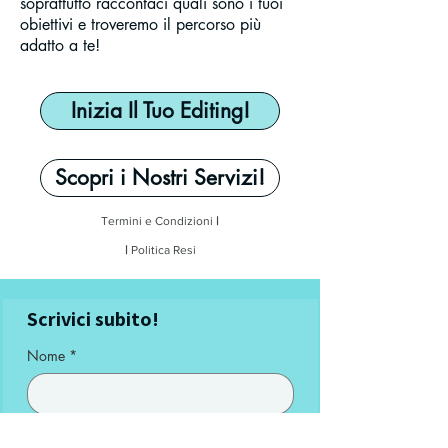
soprattutto raccontaci quali sono i tuoi
obiettivi e troveremo il percorso più
adatto a te!
Inizia Il Tuo Editing!
Scopri i Nostri Servizi!
Termini e Condizioni
|
|
Politica Resi
Scrivici subito!
Nome
*
Cognome