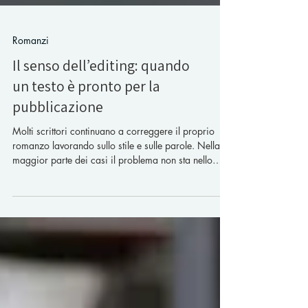
Romanzi
Il senso dell’editing: quando
un testo è pronto per la
pubblicazione
Molti scrittori continuano a correggere il proprio
romanzo lavorando sullo stile e sulle parole. Nella
maggior parte dei casi il problema non sta nello
stile, ma nella struttura narrativa della storia. L’editing
non serve soltanto a migliorare il testo, ma a
comprendere la tensione drammatica, l’arco del
personaggio e il tema profondo del libro. Solo
quando l'architettura della storia diventa chiara, il
romanzo è pronto per la definizione stilistica e per la
pubblicazione.