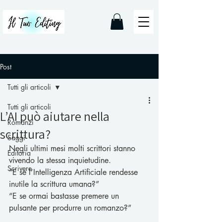
Post
Tutti gli articoli
Tutti gli articoli
L’AI può aiutare nella
Romanzi
scrittura?
Saggi
Negli ultimi mesi molti scrittori stanno 
Editoria
vivendo la stessa inquietudine.
Scrivere
“E se l’Intelligenza Artificiale rendesse 
inutile la scrittura umana?”
“E se ormai bastasse premere un 
pulsante per produrre un romanzo?”